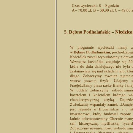
Czas wycieczki: 8 – 9 godzin
A – 70,00 zł; B – 60,00 zł; C – 49,00 z
Dębno Podhalańskie – Niedzic
W programie wycieczki mamy zw
w
Dębnie Podhalańskim
, pochodząceg
Kościółek został wybudowany z drewn
Wewnątrz kościółka znajduje się 500
która do dnia dzisiejszego nie była
zastanawiają się nad składem farb, któ
długo. Zobaczymy również tajemnic
wbrew prawom fizyki. Udajemy s
Przejeżdżamy przez rzekę Białkę i zna
W oddali zobaczymy zabudowani
kasztelem i kościołem którego wi
charakterystyczną attyką. Doj
Zwiedzamy wspaniały zamek „Dunajec
jest legenda o Brunchidzie i o sk
inwestorowi, który budował zaporę
ładnie odremontowany. Obecnie mamy
sal: historyczną, myśliwską, rycers
Zobaczymy również nowo wybudowaną
i Sromowiecką. Następnie udajemy 