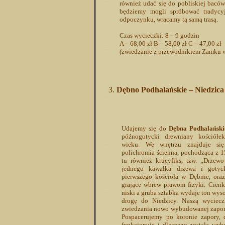
również udać się do pobliskiej bacówk
będziemy mogli spróbować tradycy
odpoczynku, wracamy tą samą trasą.
Czas wycieczki: 8 – 9 godzin
A – 68,00 zł B – 58,00 zł C – 47,00 zł
(zwiedzanie z przewodnikiem Zamku w
Dębno Podhalańskie – Niedzica 
Udajemy się do
Dębna Podhalański
późnogotycki drewniany kościół
wieku. We wnętrzu znajduje się
polichromia ścienna, pochodząca z 
tu również krucyfiks, tzw. „Drze
jednego kawałka drzewa i gotyc
pierwszego kościoła w Dębnie, ora
grające wbrew prawom fizyki. Cienk
niski a gruba sztabka wydaje ton wys
drogę do Niedzicy. Naszą wyciec
zwiedzania nowo wybudowanej zapo
Pospacerujemy po koronie zapory,
funkcjonuje i dlaczego została w