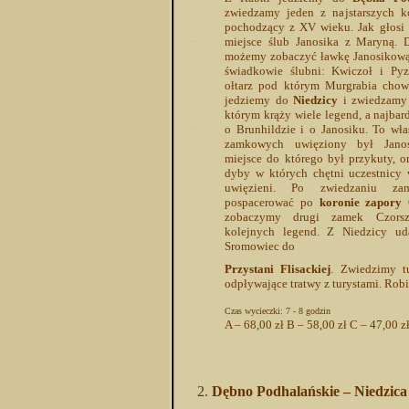
zwiedzamy jeden z najstarszych k
pochodzący z XV wieku. Jak głosi 
miejsce ślub Janosika z Maryną. D
możemy zobaczyć ławkę Janosikową –
świadkowie ślubni: Kwiczoł i Py
ołtarz pod którym Murgrabia chowa
jedziemy do
Niedzicy
i zwiedzamy 
którym krąży wiele legend, a najbard
o Brunhildzie i o Janosiku. To wła
zamkowych uwięziony był Jano
miejsce do którego był przykuty, or
dyby w których chętni uczestnicy
uwięzieni. Po zwiedzaniu z
pospacerować po
koronie zapory
C
zobaczymy drugi zamek Czorsz
kolejnych legend. Z Niedzicy ud
Sromowiec do
Przystani Flisackiej
. Zwiedzimy t
odpływające tratwy z turystami. Rob
Czas wycieczki: 7 - 8 godzin
A – 68,00 zł B – 58,00 zł C – 47,00 
Dębno Podhalańskie – Niedzica