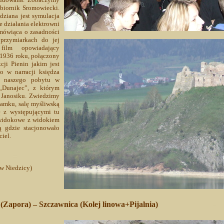
Zbiornik Sromowiecki.
idziana jest symulacja
 działania elektrowni
 mówiąca o zasadności
 przymiarkach do jej
ilm opowiadający
 1936 roku, połączony
cji Pienin jakim jest
o w narracji księdza
ec naszego pobytu w
„Dunajec”, z którym
i Janosiku. Zwiedzimy
 zamku, salę myśliwską
ę z występującymi tu
 widokowe z widokiem
ą gdzie stacjonowało
iel.
w Niedzicy)
 (Zapora) – Szczawnica (Kolej linowa+Pijalnia)