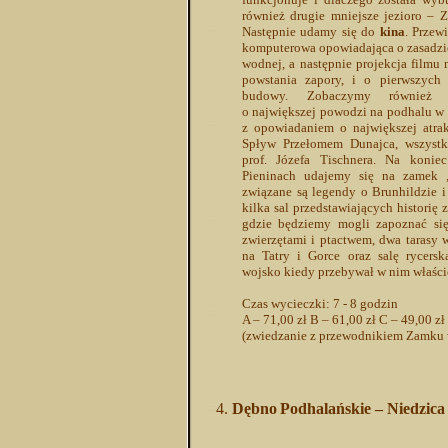
również drugie mniejsze jezioro – 
Następnie
udamy się do
kina
. Przew
komputerowa opowiadająca o zasadzie
wodnej, a następnie projekcja filmu
powstania zapory, i o pierwszych
budowy. Zobaczymy również f
o największej powodzi na podhalu w
z opowiadaniem o największej atrak
Spływ Przełomem Dunajca, wszystk
prof. Józefa Tischnera. Na koni
Pieninach udajemy się na zamek 
związane są legendy o Brunhildzie 
kilka sal przedstawiających historię
gdzie będziemy mogli zapoznać si
zwierzętami i ptactwem, dwa tarasy
na Tatry i Gorce oraz salę rycersk
wojsko kiedy przebywał w nim właścic
Czas wycieczki: 7 - 8 godzin
A – 71,00 zł B – 61,00 zł C – 49,00 zł
(zwiedzanie z przewodnikiem Zamku 
Dębno
Podhalańskie – Niedzica