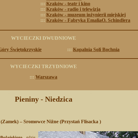
:::
Kraków - teatr i kino
:::
Kraków - radio i telewizja
:::
Kraków - muzeum inżynierii miejskiej
:::
Kraków - Fabryka Emalia
O. Schindlera
WYCIECZKI DWUDNIOWE
 Góry Świętokrzyskie
:::
Kopalnia Soli Bochnia
WYCIECZKI
TRZYDNIOWE
:::
Warszawa
Pieniny - Niedzica
 (Zamek) – Sromowce Niżne (Przystań Flisacka )
halańskiego
, gdzie