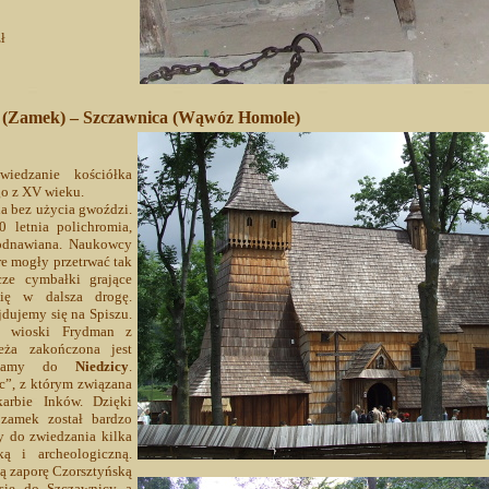
ł
a (Zamek) – Szczawnica (Wąwóz Homole)
iedzanie kościółka
o z XV wieku.
a bez użycia gwoździ.
 letnia polichromia,
 odnawiana. Naukowcy
re mogły przetrwać tak
ze cymbałki grające
ię w dalsza drogę.
jdujemy się na Spiszu.
a wioski Frydman z
eża zakończona jest
eżdżamy do
Niedzicy
.
”, z którym związana
arbie Inków. Dzięki
 zamek został bardzo
 do zwiedzania kilka
ką i archeologiczną.
 zaporę Czorsztyńską
się do Szczawnicy a