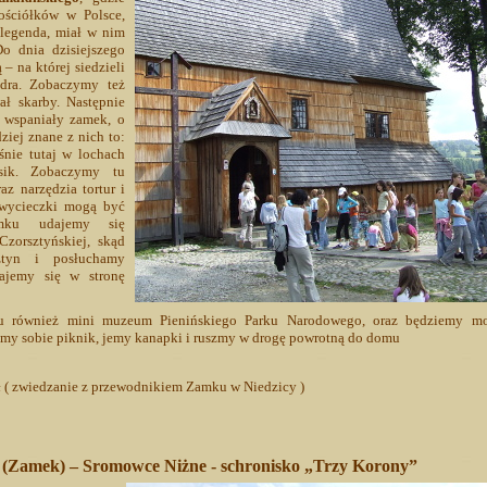
ościółków w Polsce,
legenda, miał w nim
o dnia dzisiejszego
 na której siedzieli
zdra. Zobaczymy też
ł skarby. Następnie
wspaniały zamek, o
ziej znane z nich to:
śnie tutaj w lochach
sik. Zobaczymy tu
az narzędzia tortur i
 wycieczki mogą być
amku udajemy się
zorsztyńskiej, skąd
tyn i posłuchamy
ajemy się w stronę
u również mini muzeum Pienińskiego Parku Narodowego, oraz będziemy mo
imy sobie piknik, jemy kanapki i ruszmy w drogę powrotną do domu
zł ( zwiedzanie z przewodnikiem Zamku w Niedzicy )
 (Zamek) – Sromowce Niżne - schronisko „Trzy Korony”