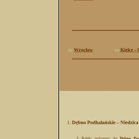
:::
Wrocław
:::
Kielce -
Dębno Podhalańskie – Niedzica
Z Rabki jedziemy do
Dębna Pod