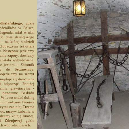
dhalańskiego
, gdzie
ościółków w Polsce,
 legenda, miał w nim
Do dnia dzisiejszego
 na której siedzieli
 Zobaczymy też ołtarz
. Następnie jedziemy
onie zapory, dowiemy
 została wybudowana.
e jezioro – Zbiornik
my do
Szczawnicy
.
pojedziemy na szczyt
znajduje się drewniana
i odpocząć. Poniżej
alnia grawitacyjna -
 panoramę Beskidu
. W lewo widać dolinę
achód widzimy Pieniny
ącymi zza niej Trzema
łnoc, masyw Lubania w
dżamy koleją linową,
ni Zdrojowej
, gdzie
ch wód zdrojowych.