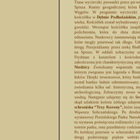
Trasa wycieczki prowadzi przez pn-w
Spisza. Krainy geograficznej która 
Węgrów. W programie wycieczki
kościółka w
Dębnie Podhalańskim
, 
wieku. Kościółek został wybudowany 
gwoździ. Wewnątrz kościółka znajd
polichromia, która do dnia dzis
odnawiana. Naukowcy zastanawiają si
które mogły przetrwać tak długo. Ud
drogę. Przejeżdżamy przez rzekę Biał
na Spiszu. W oddali zobaczymy z
Frydman z kasztelem i kościołe
zakończona jest charakterystyczną at
Niedzicy
. Zwiedzamy wspaniały za
którym związana jest legenda o Brun
Inków. Dzięki inwestorowi, który bu
został bardzo ładnie odremontowan
zwiedzania kilka sal: historyczną, my
archeologiczną. Zobaczymy nowo 
wodną. Następnie udajemy się do
Sr
skąd szlakiem koloru żółtego udajem
schroniska “Trzy Korony”,
które zna
Wąwozu Sobczańskiego. Po drodz
wystawowy Pienińskiego Parku Narodo
tu wystawa poświęcona roślinności i 
terenie parku, oraz przedmioty codzie
Po krótkiej przerwie w schronisku u
drogę podziwiając piękne widok