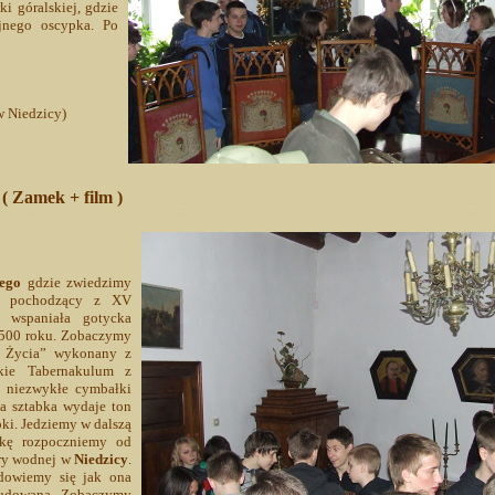
i góralskiej, gdzie
jnego oscypka. Po
 Niedzicy)
( Zamek + film )
ego
gdzie zwiedzimy
ek pochodzący z XV
 wspaniała gotycka
1500 roku. Zobaczymy
wo Życia” wykonany z
kie Tabernakulum z
z niezwykłe cymbałki
a sztabka wydaje ton
oki. Jedziemy w dalszą
zkę rozpoczniemy od
ry wodnej w
Niedzicy
.
 dowiemy się jak ona
ybudowana. Zobaczymy