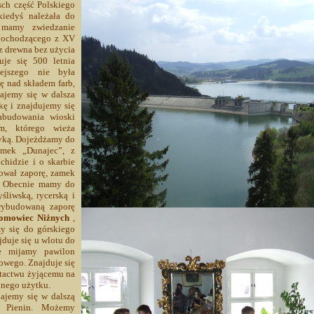
sch część Polskiego
kiedyś należała do
 mamy zwiedzanie
pochodzącego z XV
z drewna bez użycia
uje się 500 letnia
iejszego nie była
ę nad składem farb,
ajemy się w dalsza
kę i znajdujemy się
abudowania wioski
m, którego wieża
tyką. Dojeżdżamy do
mek „Dunajec”, z
chidzie i o skarbie
dował zaporę, zamek
y. Obecnie mamy do
śliwską, rycerską i
wybudowaną zaporę
omowiec Niżnych
,
y się do górskiego
jduje się u wlotu do
e mijamy pawilon
wego. Znajduje się
ptactwu żyjącemu na
nnego użytku.
dajemy się w dalszą
i Pienin. Możemy