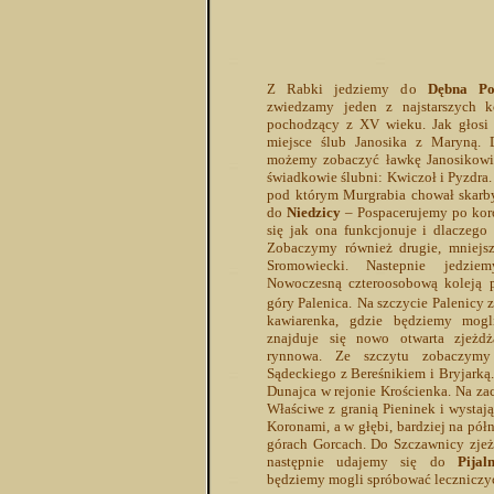
Z Rabki jedziemy do
Dębna Po
zwiedzamy jeden z najstarszych k
pochodzący z XV wieku. Jak głosi
miejsce ślub Janosika z Maryną. 
możemy zobaczyć ławkę Janosikowi –
świadkowie ślubni: Kwiczoł i Pyzdra.
pod którym Murgrabia chował skarby
do
Niedzicy
– Pospacerujemy po kor
się jak ona funkcjonuje i dlaczego
Zobaczymy również drugie, mniejsz
Sromowiecki. Nastepnie jedzie
Nowoczesną czteroosobową koleją 
góry Palenica.
Na szczycie Palenicy 
kawiarenka, gdzie będziemy mogl
znajduje się nowo otwarta zjeżdż
rynnowa. Ze szczytu zobaczymy
Sądeckiego z Bereśnikiem i Bryjarką
Dunajca w rejonie Krościenka. Na z
Właściwe z granią Pieninek i wystaj
Koronami, a w głębi, bardziej na pó
górach Gorcach. Do Szczawnicy zjeż
następnie udajemy się do
Pijal
będziemy mogli spróbować leczniczy