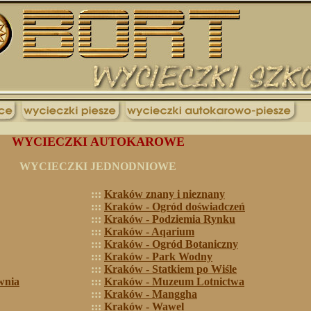
WYCIECZKI AUTOKAROWE
WYCIECZKI JEDNODNIOWE
:::
Kraków znany i nieznany
:::
Kraków - Ogród doświadczeń
:::
Kraków - Podziemia Rynku
:::
Kraków - Aqarium
:::
Kraków - Ogród Botaniczny
:::
Kraków - Park Wodny
:::
Kraków -
Statkiem po Wiśle
wnia
:::
Kraków - Muzeum Lotnictwa
:::
Kraków - Manggha
:::
Kraków - Wawel