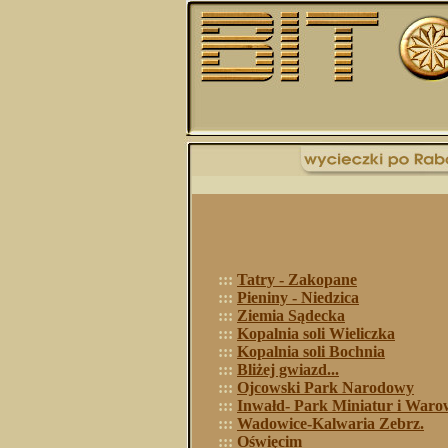
:::
Tatry - Zakopane
:::
Pieniny - Niedzica
:::
Ziemia Sądecka
:::
Kopalnia soli Wieliczka
:::
Kopalnia soli Bochnia
:::
Bliżej gwiazd...
:::
Ojcowski Park Narodowy
:::
Inwałd- Park Miniatur i Waro
:::
Wadowice-Kalwaria Zebrz.
:::
Oświęcim