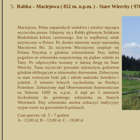
Rabka – Maciejowa ( 852 m. n.p.m. ) - Stare Wierchy ( 970
Maciejowa. Pełna wspaniałych widoków i niezbyt męcząca
wycieczka piesza. Udajemy się z Rabki głównym Szlakiem
Beskidzkim koloru czerwonego. Jest to najdłuższy szlak
turystyczny w Polsce. Po drodze miniemy stacje narciarską
Maciejowa Ski. Za szczytem Maciejowej znajduje się
Polana Przysłop z górskim schroniskiem. Przy ładnej
pogodzie ze schroniska rozpościerają się piękne widoki na
Tatry. Po odpoczynku ruszamy w dalszą drogę na Stare
Wierchy. Trasa wycieczki prowadzi zalesionym grzbietem
górskim obfitującym w różnorodny drzewostan. Zobaczymy
tu stare rozłożyste buki jak i młode sadzonki świerków i
jodełek. Z terenów leśnych wychodzimy na Przełęcz
Pośrednie. Zobaczymy stąd Obserwatorium Astronomiczne
na Suhorze 1000 m. n.p.m.. A stąd po 5 minutach
dochodzimy do górskiego schroniska na Starych
Wierchach. Przy schronisku można zobaczyć tradycyjny
wypas owiec na gorczańskich polanach.
Czas spaceru: ok. 5 – 7 godzin
A – 15,00 zł; B – 13,00 zł; C – 10,00 zł