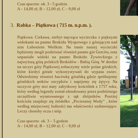
Czas spaceru: ok. 3 - 5 godzin.
A – 14,00 zł; B – 12,00 zł; C – 9,00 zł
Rabka – Piątkowa ( 715 m. n.p.m. ).
Piątkowa. Ciekawa, niebyt męcząca wycieczka z pięknymi
widokami na pasmo Beskidu Wyspowego z górującym nad
nim Luboniem Wielkim. Na trasie naszej wycieczki
będziemy mogli podziwiać również pasmo gór Gorców, oraz
wspaniałe widoki na pasmo Beskidu Żywieckiego z
najwyższą górą polskich Beskidów - Babią Górą. W drodze
na szczyt góry Piątkowej zobaczymy wiele polan górskich,
które kiedyś górale wykorzystywali do wypasu owiec.
Odwiedzimy również bacówkę góralską gdzie spróbujemy
góralskich serków oscypków i napijemy się żętycy. Na
szczycie góry stoi stary zabytkowy kościółek z 1757 roku,
który według legendy został ufundowany przez podróżnego
szczęśliwie wyratowanego z rąk zbójników. Poniżej
kościoła znajduje się źródełko „Pociesznej Wody” , które
według miejscowej ludności ma właściwości uzdrawiające.
Leczy choroby oczu i stóp.
Czas spaceru: ok. 3 – 5 godzin
A – 14,00 zł; B – 12,00 zł; C – 9,00 zł