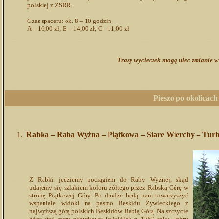
polskiej z ZSRR.
Czas spaceru: ok. 8 – 10 godzin
A – 16,00 zł; B – 14,00 zł; C –11,00 zł
Trasy wycieczek mogą ulec zmianie w 
Pieszo po okolicach 
Rabka – Raba Wyżna – Piątkowa – Stare Wierchy – Tur
Z Rabki jedziemy pociągiem do Raby Wyżnej, skąd
udajemy się szlakiem koloru żółtego przez Rabską Górę w
stronę Piątkowej Góry. Po drodze będą nam towarzyszyć
wspaniałe widoki na pasmo Beskidu Żywieckiego z
najwyższą górą polskich Beskidów Babią Górą. Na szczycie
góry stoi stary zabytkowy kościółek z 1757 roku, który