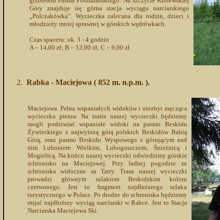
grzbietem Pasma Podhalańskiego. Na szczycie Królewskiej
Góry znajduje się górna stacja wyciągu narciarskiego
„Polczakówka”. Wycieczka zalecana dla rodzin, dzieci i
młodzieży mniej sprawnej w górskich wędrówkach.
Czas spaceru: ok. 3 - 4 godzin
A – 14,00 zł; B – 12,00 zł; C – 9,00 zł
Rabka - Maciejowa ( 852 m. n.p.m. ).
Maciejowa. Pełna wspaniałych widoków i niezbyt męcząca
wycieczka piesza. Na trasie naszej wycieczki będziemy
mogli podziwiać wspaniałe widoki na pasmo Beskidu
Żywieckiego z najwyższą górą polskich Beskidów Babią
Górą, oraz pasmo Beskidu Wyspowego z górującym nad
nim Luboniem Wielkim, Lubogoszczem, Śnieżnicą i
Mogielicą. Na końcu naszej wycieczki odwiedzimy górskie
schronisko na Maciejowej. Przy ładnej pogodzie ze
schroniska widoczne sa Tatry. Trasa naszej wycieczki
prowadzi głównym szlakiem Beskidzkim koloru
czerwonego. Jest to fragment najdłuższego szlaku
turystycznego w Polsce. Po drodze do schroniska będziemy
mijać najdłuższy wyciąg narciarski w Rabce. Jest to Stacja
Narciarska Maciejowa Ski.