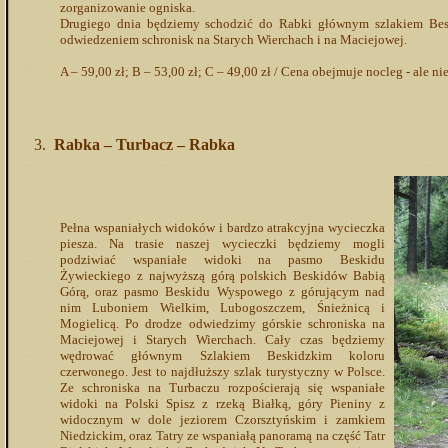
zorganizowanie ogniska.
Drugiego dnia będziemy schodzić do Rabki głównym szlakiem Beski
odwiedzeniem schronisk na Starych Wierchach i na Maciejowej.
A – 59,00 zł; B – 53,00 zł; C – 49,00 zł / Cena obejmuje nocleg - ale n
Rabka – Turbacz – Rabka
Pełna wspaniałych widoków i bardzo atrakcyjna wycieczka
piesza. Na trasie naszej wycieczki będziemy mogli
podziwiać wspaniałe widoki na pasmo Beskidu
Żywieckiego z najwyższą górą polskich Beskidów Babią
Górą, oraz pasmo Beskidu Wyspowego z górującym nad
nim Luboniem Wielkim, Lubogoszczem, Śnieżnicą i
Mogielicą. Po drodze odwiedzimy górskie schroniska na
Maciejowej i Starych Wierchach. Cały czas będziemy
wędrować głównym Szlakiem Beskidzkim koloru
czerwonego. Jest to najdłuższy szlak turystyczny w Polsce.
Ze schroniska na Turbaczu rozpościerają się wspaniałe
widoki na Polski Spisz z rzeką Białką, góry Pieniny z
widocznym w dole jeziorem Czorsztyńskim i zamkiem
Niedzickim, oraz Tatry ze wspaniałą panoramą na część Tatr