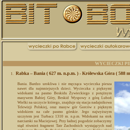
WYCIECZKI PI
Rabka – Bania ( 627 m. n.p.m. ) - Królewska Góra ( 588 m
Bania. Bardzo urokliwa i nie męcząca wycieczka piesza
nawet dla najmniejszych dzieci. Wycieczka z pięknymi
widokami na pasmo Beskidu Żywieckiego z potężnym
masywem Babiej Góry, Beskid Wyspowy z górą Luboń
Wielki na szczycie którego, znajduje się stacja nadajnikowa
Telewizji Polskiej, oraz masyw gór Gorców z pięknym
widokiem na całe pasmo górskie. Jego najwyższym
szczytem jest Turbacz 1310 m. n.p.m. Widokami na stok
narciarski na Maciejowej. Przy ładnej pogodzie zobaczymy
stąd również fragment Tatr Zachodnich wystających nad