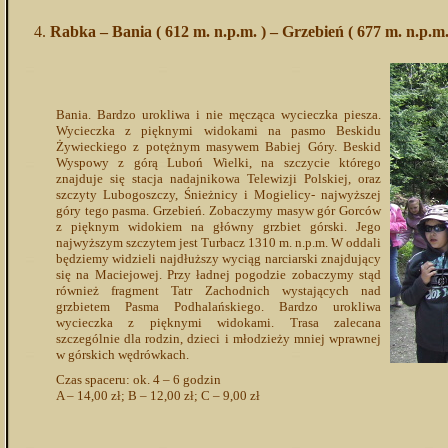
Rabka – Bania ( 612 m. n.p.m. ) – Grzebień ( 677 m. n.p.m.
Bania. Bardzo urokliwa i nie męcząca wycieczka piesza.
Wycieczka z pięknymi widokami na pasmo Beskidu
Żywieckiego z potężnym masywem Babiej Góry. Beskid
Wyspowy z górą Luboń Wielki, na szczycie którego
znajduje się stacja nadajnikowa Telewizji Polskiej, oraz
szczyty Lubogoszczy, Śnieżnicy i Mogielicy- najwyższej
góry tego pasma. Grzebień. Zobaczymy masyw gór Gorców
z pięknym widokiem na główny grzbiet górski. Jego
najwyższym szczytem jest Turbacz 1310 m. n.p.m. W oddali
będziemy widzieli najdłuższy wyciąg narciarski znajdujący
się na Maciejowej. Przy ładnej pogodzie zobaczymy stąd
również fragment Tatr Zachodnich wystających nad
grzbietem Pasma Podhalańskiego. Bardzo urokliwa
wycieczka z pięknymi widokami. Trasa zalecana
szczególnie dla rodzin, dzieci i młodzieży mniej wprawnej
w górskich wędrówkach.
Czas spaceru: ok. 4 – 6 godzin
A – 14,00 zł; B – 12,00 zł; C – 9,00 zł