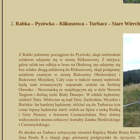
Rabka – Pyzówka – Klikuszowa – Turbacz – Stare Wierc
Z Rabki jedziemy pociągiem do Pyzówki, skąd niebieskim
szlakiem udajemy się w stronę Klikuszowej. Z miejsca,
gdzie szlak ten odbija w lewo na Obidową, my udajemy się
bez szlaku drogą asfaltową do Klikuszowej, skąd podążamy
szlakiem czarnym w stronę Bukowiny Obidowskiej i
Bukowiny Miejskiej. Cały czas w trakcie naszej wędrówki
będą nam towarzyszyły wspaniałe widoki na Kotlinę
Orawsko - Nowotarską ze znajdującym się w dole Nowym
Targiem i doliną rzeki Biały Dunajec. W oddali będziemy
widzieć Tatry. Widoczne są stąd Tatry Zachodnie, Wysokie i
Bielskie. Im bardziej będziemy zbliżać się do Turbacza tym
coraz lepszy będziemy mieli widok na Spisz z rzeką Białką
i Góry Pieniny z Jeziorem Czorsztyńskim. Przy dobrej
widoczności można zobaczyć kształty Zamku Niedzickiego
i Czorsztyńskiego.
Po drodze na Turbacz zobaczymy również Kaplicę Matki Bożej Królow
Jana Pawła II z okazji jego pierwszej pielgrzymki do ojczyzny