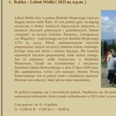
Rabka – Luboń Wielki ( 1023 m. n.p.m. )
Luboń Wielki leży w paśmie Beskidu Wyspowego czyli po
drugiej stronie rzeki Raby. W tym paśmie góry występują
zazwyczaj w formie osobnych eliptycznych masywów, o
stromych zboczach północnych i południowych. Takimi
„wyspami” są szczyty Lubonia, Śnieżnicy, Lubogoszczy
czy Mogielicy – najwyższego szczytu Beskidu Wyspowego
1170 m. n.p.m. Mniej zaawansowanym turystom
proponujemy wejście na szczyt szlakiem koloru zielonego,
którego trasa jest łatwa i niezbyt męcząca. Dla bardziej
wprawnych turystów proponujemy szlak koloru żółtego.
Jest to najstarszy szlak turystyczny w Beskidzie
Wyspowym. Został on wyznakowany z inicjatywy
Stanisława Dunin Borkowskiego w dniu 6 lipca 1929 roku.
Dla upamiętnienia twórcy jest nazwany obecnie Percią
Borkowskiego. Jest to jedyny szlak o charakterze skalnym.
Możemy tam zobaczyć skały jak na trasie tatrzańskiej.
W pobliżu znajduje się 5 niewielkich jaskich. Najdłuższa ma 26 me
najstarszym schronisku, które zostało wybudowane w 1931 roku i w niez
Czas spaceru: ok. 6 – 8 godzin
A – 15,00 zł; B – 13,00 zł; C – 10,00 zł