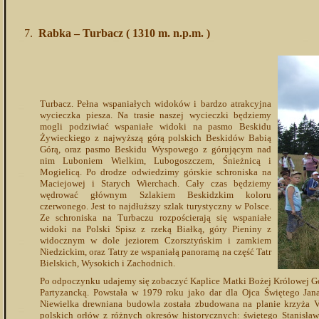
Rabka – Turbacz ( 1310 m. n.p.m. )
Turbacz. Pełna wspaniałych widoków i bardzo atrakcyjna
wycieczka piesza. Na trasie naszej wycieczki będziemy
mogli podziwiać wspaniałe widoki na pasmo Beskidu
Żywieckiego z najwyższą górą polskich Beskidów Babią
Górą, oraz pasmo Beskidu Wyspowego z górującym nad
nim Luboniem Wielkim, Lubogoszczem, Śnieżnicą i
Mogielicą. Po drodze odwiedzimy górskie schroniska na
Maciejowej i Starych Wierchach. Cały czas będziemy
wędrować głównym Szlakiem Beskidzkim koloru
czerwonego. Jest to najdłuższy szlak turystyczny w Polsce.
Ze schroniska na Turbaczu rozpościerają się wspaniałe
widoki na Polski Spisz z rzeką Białką, góry Pieniny z
widocznym w dole jeziorem Czorsztyńskim i zamkiem
Niedzickim, oraz Tatry ze wspaniałą panoramą na część Tatr
Bielskich, Wysokich i Zachodnich.
Po odpoczynku udajemy się zobaczyć Kaplice Matki Bożej Królowej Go
Partyzancką. Powstała w 1979 roku jako dar dla Ojca Świętego Jana
Niewielka drewniana budowla została zbudowana na planie krzyża Vir
polskich orłów z różnych okresów historycznych: świętego Stanisława