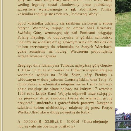
według legendy został ufundowany przez podróżnego
szczęśliwie wyratowanego z rąk zbójników. Poniżej
kościółka znajduje się źródełko „Pociesznej Wody”.
Spod kościółka udajemy się szlakiem zielonym w stronę
Starych Wierchów, mijając po drodze wieś Rdzawkę,
Świńską Górę, wznoszącą się nad Ponicami osiągając
Polanę Przysłop. Po odpoczynku w górskim schronisku
udajemy się w dalszą drogę głównym szlakiem Beskidzkim
koloru czerwonego do schroniska na Starych Wierchach,
gdzie zostajemy na nocleg. Wieczorem proponujemy
zorganizowanie ogniska.
Drugiego dnia idziemy na Turbacz, najwyższą górę Gorców
1310 m. n.p.m. Ze schroniska na Turbaczu rozpościerają się
wspaniałe widoki na Polski Spisz, góry Pieniny z
widocznym w dole jeziorem Czorsztyńskim, oraz Tatry. Po
odpoczynku w schronisku udajemy się na Czoło Turbacza
gdzie znajduje się ołtarz polowy na którym 17 września
1953 roku ksiądz Karol Wojtyła odprawił mszę świętą po
raz pierwszy stojąc zwrócony twarzą do wiernych, grupy
przyjaciół, studentów i gorczańskich pasterzy. Następnie
szlakiem koloru niebieskiego udajemy się przez Porębę
Wielką, Olszówkę w drogę powrotną do Rabki.
A – 59,00 zł; B – 53,00 zł; C – 49,00 zł / Cena obejmuje
nocleg - ale nie obejmuje posiłków /