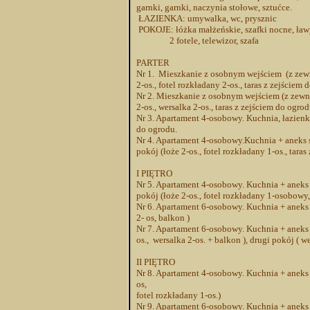
garnki, garnki, naczynia stołowe, sztućce.
ŁAZIENKA: umywalka, wc, prysznic
POKOJE: łóżka małżeńskie, szafki nocne, ław
2 fotele, telewizor, szafa
PARTER
Nr 1. Mieszkanie z osobnym wejściem (z zewną
2-os., fotel rozkładany 2-os., taras z zejściem 
Nr 2. Mieszkanie z osobnym wejściem (z zewną
2-os., wersalka 2-os., taras z zejściem do ogrod
Nr 3. Apartament 4-osobowy. Kuchnia, łazienka,
do ogrodu.
Nr 4. Apartament 4-osobowy.Kuchnia + aneks s
pokój (łoże 2-os., fotel rozkładany 1-os., tara
I PIĘTRO
Nr 5. Apartament 4-osobowy. Kuchnia + aneks s
pokój (łoże 2-os., fotel rozkładany 1-osobowy,
Nr 6. Apartament 6-osobowy. Kuchnia + aneks s
2- os, balkon )
Nr 7. Apartament 6-osobowy. Kuchnia + aneks sy
os., wersalka 2-os. + balkon ), drugi pokój ( we
II PIĘTRO
Nr 8. Apartament 4-osobowy. Kuchnia + aneks sy
os,
fotel rozkładany 1-os.)
Nr 9. Apartament 6-osobowy. Kuchnia + aneks s