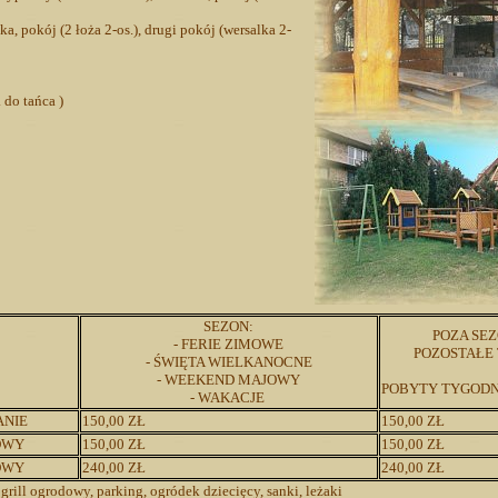
, pokój (2 łoża 2-os.), drugi pokój (wersalka 2-
. do tańca )
SEZON:
POZA SE
- FERIE ZIMOWE
POZOSTAŁE
- ŚWIĘTA WIELKANOCNE
- WEEKEND MAJOWY
POBYTY TYGOD
- WAKACJE
ANIE
150,00 ZŁ
150,00 ZŁ
OWY
150,00 ZŁ
150,00 ZŁ
OWY
240,00 ZŁ
240,00 ZŁ
 grill ogrodowy, parking, ogródek dziecięcy, sanki, leżaki