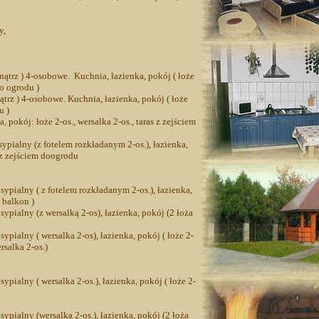
y,
trz ) 4-osobowe. Kuchnia, łazienka, pokój ( łoże
do ogrodu )
trz ) 4-osobowe. Kuchnia, łazienka, pokój ( łoże
u )
 pokój: łoże 2-os., wersalka 2-os., taras z zejściem
ypialny (z fotelem rozkładanym 2-os.), łazienka,
s z zejściem doogrodu
ypialny ( z fotelem rozkładanym 2-os.), łazienka,
 balkon )
ypialny (z wersalką 2-os), łazienka, pokój (2 łoża
pialny ( wersalka 2-os), łazienka, pokój ( łoże 2-
rsalka 2-os.)
pialny ( wersalka 2-os.), łazienka, pokój ( łoże 2-
ypialny (wersalka 2-os.), łazienka, pokój (2 łoża