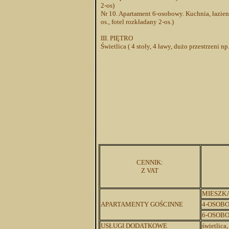
2-os)
Nr 10. Apartament 6-osobowy. Kuchnia, łazienka
os., fotel rozkładany 2-os.)
III. PIĘTRO
Świetlica ( 4 stoły, 4 ławy, dużo przestrzeni np
CENNIK:
Z VAT
MIESZK
APARTAMENTY GOŚCINNE
4-OSOB
6-OSOB
USŁUGI DODATKOWE
świetlica,