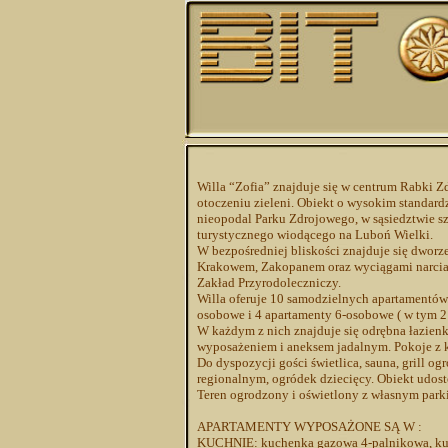
Willa “Zofia” znajduje się w centrum Rabki Z
otoczeniu zieleni. Obiekt o wysokim standardz
nieopodal Parku Zdrojowego, w sąsiedztwie s
turystycznego wiodącego na Luboń Wielki.
W bezpośredniej bliskości znajduje się dwor
Krakowem, Zakopanem oraz wyciągami narciar
Zakład Przyrodoleczniczy.
Willa oferuje 10 samodzielnych apartamentów.
osobowe i 4 apartamenty 6-osobowe ( w tym 2
W każdym z nich znajduje się odrębna łazien
wyposażeniem i aneksem jadalnym. Pokoje z 
Do dyspozycji gości świetlica, sauna, grill o
regionalnym, ogródek dziecięcy. Obiekt udost
Teren ogrodzony i oświetlony z własnym park
APARTAMENTY WYPOSAŻONE SĄ W :
KUCHNIE: kuchenka gazowa 4-palnikowa, ku