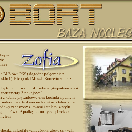
drój w
ie,
zlaku
zec BUS-ów i PKS ( dogodne połączenie z
skimi ). Nieopodal Muszla Koncertowa oraz
 Są to: 2 mieszkania 4-osobowe, 4 apartamenty 4-
 apartamenty 2-pokojowe ).
ka z kabiną prysznicową oraz kuchnia z pełnym
komfortowym łóżkiem małżeńskim i telewizorem.
grodowy zadaszony z ławami i stołami w stylu
ępnia również pralkę automatyczną i żelazko.
ingiem.
chenka mikrofalowa, lodówka, zlewozmywak,