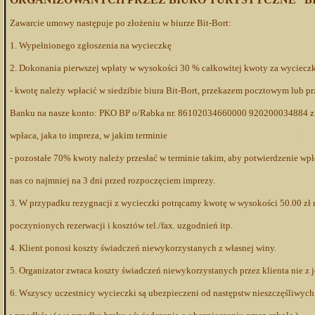
Zawarcie umowy następuje po złożeniu w biurze Bit-Bort:
1. Wypełnionego zgłoszenia na wycieczkę
2. Dokonania pierwszej wpłaty w wysokości 30 % całkowitej kwoty za wyciecz
- kwotę należy wpłacić w siedzibie biura Bit-Bort, przekazem pocztowym lub p
Banku na nasze konto: PKO BP o/Rabka nr. 86102034660000 920200034884 z 
wpłaca, jaka to impreza, w jakim terminie
- pozostałe 70% kwoty należy przesłać w terminie takim, aby potwierdzenie wpł
nas co najmniej na 3 dni przed rozpoczęciem imprezy.
3. W przypadku rezygnacji z wycieczki potrącamy kwotę w wysokości 50.00 zł 
poczynionych rezerwacji i kosztów tel./fax. uzgodnień itp.
4. Klient ponosi koszty świadczeń niewykorzystanych z własnej winy.
5. Organizator zwraca koszty świadczeń niewykorzystanych przez klienta nie z 
6. Wszyscy uczestnicy wycieczki są ubezpieczeni od następstw nieszczęśliwych