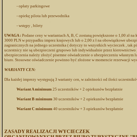
- opłaty parkingowe
- opiekę pilota lub przewodnika
- wstępy , bilety
UWAGA :
Podane ceny w wariantach A, B, C zostaną powiększone o 1,00 zł n
3000 PLN w przypadku imprez krajowych lub o 2,00 z ł na obowiązkowe ubez
zagranicznych na jednego uczestnika ( dotyczy to wszystkich wycieczek , tak p
uczestnicy nie są ubezpieczeni grupowo lub indywidualnie przez kierownictwo 
ubezpieczenia należy złożyć pisemne oświadczenie o ubezpieczeniu własnym l
biuro. Stosowne oświadczenie powinno być złożone w momencie rezerwacji wyc
WARIANTY CEN:
Dla każdej imprezy występują 3 warianty cen, w zależności od ilości uczestnikó
Wariant A minimum
25 uczestników + 2 opiekunów bezpłatnie
Wariant B minimum
30 uczestników + 2 opiekunów bezpłatnie
Wariant C minimum
40 uczestników + 3 opiekunów bezpłatnie
ZASADY REALIZACJI WYCIECZEK
ORGANIZOWANYCH PRZEZ BIURO TURYSTYCZNE ''BIT 