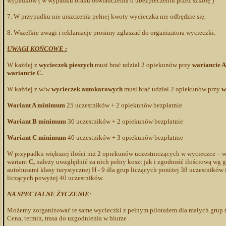
wypadków ( w wypadku braku oświadczenia o ubezpieczeniu przez szkołę )
7. W przypadku nie uiszczenia pełnej kwoty wycieczka nie odbędzie się.
8. Wszelkie uwagi i reklamacje prosimy zgłaszać do organizatora wycieczki.
UWAGI KOŃCOWE :
W każdej z
wycieczek pieszych
musi brać udział 2 opiekunów przy
wariancie A
wariancie C.
W każdej z w/w
wycieczek autokarowych
musi brać udział 2 opiekunów przy
w
Wariant A minimum
25 uczestników + 2 opiekunów bezpłatnie
Wariant B minimum
30 uczestników + 2 opiekunów bezpłatnie
Wariant C minimum
40 uczestników + 3 opiekunów bezpłatnie
W przypadku większej ilości niż 2 opiekunów uczestniczących w wycieczce – 
wariant
C,
należy uwzględnić za nich pełny koszt jak i zgodność ilościową wg g
autobusami klasy turystycznej H - 9 dla grup liczących poniżej 38 uczestników 
liczących powyżej 40 uczestników.
NA SPECJALNE ŻYCZENIE
:
Możemy zorganizować te same wycieczki z pełnym pilotażem dla małych grup tz
Cena, termin, trasa do uzgodnienia w biurze .