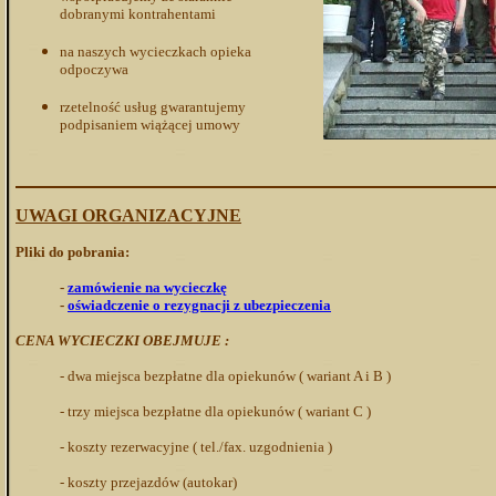
dobranymi kontrahentami
na naszych wycieczkach opieka
odpoczywa
rzetelność usług gwarantujemy
podpisaniem wiążącej umowy
UWAGI ORGANIZACYJNE
Pliki do pobrania:
-
zamówienie na wycieczkę
-
oświadczenie o rezygnacji z ubezpieczenia
CENA WYCIECZKI OBEJMUJE :
- dwa miejsca bezpłatne dla opiekunów ( wariant A i B )
- trzy miejsca bezpłatne dla opiekunów ( wariant C )
- koszty rezerwacyjne ( tel./fax. uzgodnienia )
- koszty przejazdów (autokar)