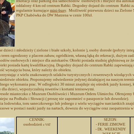
rekreacji oraz parking dla samochodów osobowych i miejsce dla autoka
oddalony 4 km od centrum Rabki. Dogodny dojazd do centrum Rabki z
regularnie kursujące
mini-busy
. Możliwość przewozu dzieci na Zielone 
PKP Chabówka do DW Marzena w cenie 100zł.
dzieci i młodzieży ( zielone i białe szkoły, kolonie ), osoby dorosłe (pobyty inte
 teren ogrodzony z placem zabaw, ogródkiem, własną łąką do rekreacji, dużym z
chodów osobowych i miejsce dla autokarów. Obiekt posiada studnię głębinową ze ź
biekt posiada kartę kwalifikacyjną. Dogodny dojazd do centrum Rabki zapewniają 
wość wynajęcia busa, który należy do obiektu.
korzystając z wielu znakowanych szlaków turystycznych i rowerowych wiodących 
iedztwie obiektu. Proponujemy odwiedzenie jedynej działającej na naszym tereni
lnego wykonania prac. W odległości 30 minut znajduje się ośrodek jazdy konnej, 
 dla dzieci, wypożyczalnią rowerów i kortami tenisowymi.
wesołe miasteczko z Muzeum Osobliwości i Muzeum Orderu Uśmiechu. Oferujemy b
jsc na Podhalu i Słowacji ( proszę nie zapomnieć o paszporcie lub dowodzie).
lodowiska, toru saneczkowego lub jednego z wielu wyciągów narciarskich znajd
eksowe w postaci nauki jazdy na nartach, dowozu do wyciągów oraz zaopatrzenia 
CENNIK:
SEZON:
osobodzień
- FERIE ZIMOWE
z VAT
- DŁ. WEEKENDY
- WAKACJE