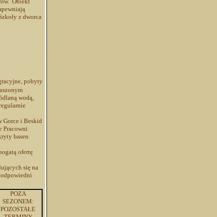
rów. Obiekt
apewniają
Szkoły z dworca
gracyjne, pobyty
adaszonym
ródlaną wodą,
regularnie
w Gorce i Beskid
e Pracowni
kryty basen
ogatą ofertę
ujących się na
w odpowiedni
POZA
SEZONEM:
POZOSTAŁE
TERMINY