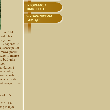
trum Rabki.
podal lasu.
m węzłem
TV, tapczaniki,
 Większość pokoi
domowe posiłki.
rencji i imprez
. W budynku
deo.
p dzieci i
ne w pełny
dzenia kolonii,
siada 3 sale z
światowych oraz
na ok. 150
 TV SAT z
sną łąką do