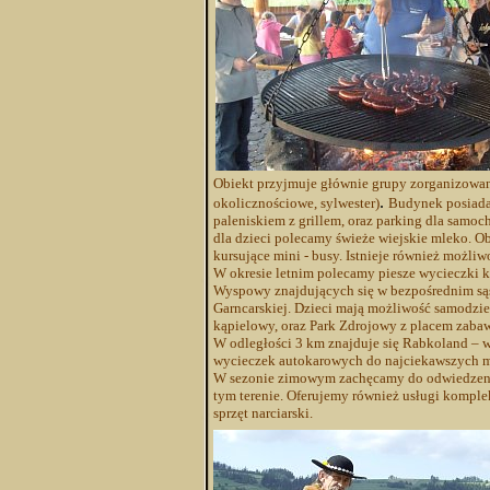
Obiekt przyjmuje głównie grupy zorganizowane 
.
okolicznościowe, sylwester)
Budynek posiada
paleniskiem z grillem, oraz parking dla samo
dla dzieci polecamy świeże wiejskie mleko. O
kursujące mini - busy. Istnieje również możli
W okresie letnim polecamy piesze wycieczki 
Wyspowy znajdujących się w bezpośrednim sąs
Garncarskiej. Dzieci mają możliwość samodzie
kąpielowy, oraz Park Zdrojowy z placem zabaw
W odległości 3 km znajduje się Rabkoland – 
wycieczek autokarowych do najciekawszych mie
W sezonie zimowym zachęcamy do odwiedzenia 
tym terenie. Oferujemy również usługi kompl
sprzęt narciarski.