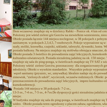
Dom wczasowy znajduje się w dzielnicy Rabki – Ponice ok. 4 km od cen
Położony jest wśród zieleni gór Gorców na niewielkim wzniesieniu, nieo
Obiekt posiada łącznie 144 miejsca noclegowe, w 38 pokojach z pełny
sanitarnym. w pokojach 2,3,4,5, 7-osobowych. Pokoje wyposażone są w: 
szafy, stoliki, krzesełka, czajniki, szklanki, talerzyki, dywaniki, lustra.
posiada balkony. Na miejscu znajduje się stołówka oferująca smaczne, 
Obiekt posiada 3 świetlice do prowadzenia zajęć lekcyjnych, kursokonfe
kulturalno-oświatowych. Posiada niezależną jadalnię na ok. 150 miejsc
znajduje się sala do ping-ponga, w świetlicach znajduje się TV SAT z wi
Położony wśród zieleni Gorców, przeznaczony dla zorganizowanych gru
młodzieży. Obiekt o wysokim standardzie. Wszystkie pokoje wyposażo
węzeł sanitarny (prysznic, wc, umywalka). Idealnie nadaje się do prowa
zimowisk, "zielonych szkół", wycieczek, wczasów rodzinnych. Obiekt po
przeznaczeniem do prowadzenia zajęć lekcyjnych, imprez kulturalno-o
kursokonferencji.
Posiada 144 miejsca w 38 pokojach: 7-2 os.,
13-3 os., 7-4 os., 7-5 os., 4-7os.Do dyspozycji gości niezależna jadalnia 
miejsc.
W budynku znajduje się sala do ping-ponga, w świetlicach znajduje się
wideo.
Obiekt posiada teren ogrodzony z placem zabaw, ogródkiem, wła