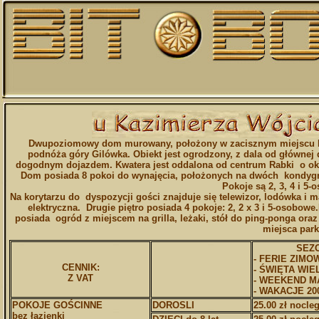
Dwupoziomowy dom murowany, położony w zacisznym miejscu 
podnóża góry Gilówka. Obiekt jest ogrodzony, z dala od głównej 
dogodnym dojazdem. Kwatera jest oddalona od centrum Rabki o ok
Dom posiada 8 pokoi do wynajęcia, położonych na dwóch kondyg
Pokoje są 2, 3, 4 i 5-
Na korytarzu do dyspozycji gości znajduje się telewizor, lodówka i 
elektryczna. Drugie piętro posiada 4 pokoje: 2, 2 x 3 i 5-osobowe
posiada ogród z miejscem na grilla, leżaki, stół do ping-ponga ora
miejsca par
SEZON
- FERIE ZIMO
CENNIK:
- ŚWIĘTA WI
Z VAT
- WEEKEND 
- WAKACJE 20
POKOJE GOŚCINNE
DOROSLI
25.00 zł nocle
bez łazienki