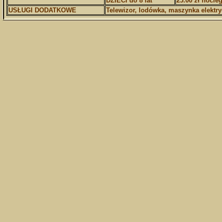
DZIECI do 8 lat
25.00 zł nocle
USŁUGI DODATKOWE
Telewizor, lodówka, maszynka elektry