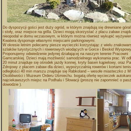
Do dyspozycji gości jest duży ogród, w którym znajdują się drewniane góral
i stoły, oraz miejsce na grilla. Dzieci mogą skorzystać z placu zabaw znaj
nieopodal w domu wczasowym, w którym można również wykupić wyżywien
Kwatera dysponuje własnymi miejscami parkingowymi.
W okresie letnim polecamy piesze wycieczki korzystając z wielu znakowa
szlaków turystycznych i rowerowych wiodących w Gorce i Beskid Wyspowy
Proponujemy odwiedzenie jedynej działającej na naszym terenie Pracowni
Garncarskiej. Dzieci mają możliwość samodzielnego wykonania prac. W odl
20 minut znajduje się ośrodek jazdy konnej, kryty basen kąpielowy, oraz Pa
Zdrojowy z placem zabaw dla dzieci, wypożyczalnią rowerów i kortami ten
odległości 40 min marszu znajduje się Rabkoland – wesołe miasteczko z
Osobliwości i Muzeum Orderu Uśmiechu. bogatą ofertę wycieczek autokar
najciekawszych miejsc na Podhalu i Słowacji (proszę nie zapomnieć o pasz
dowodzie ).