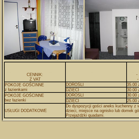
-
CENNIK:
Z VAT
DOROŚLI
35.00 
POKOJE GOŚCINNE
z łazienkami
DZIECI
30.00 
DOROSLI
30.00 
POKOJE GOŚCINNE
bez łazienki
DZIECI
25.00 
Do dyspozycji gości aneks kuchenny z 
USŁUGI DODATKOWE
dzieci, miejsce na ognisko lub domek gór
Przejażdżki quadami.