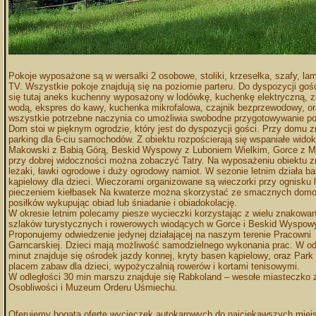
Pokoje wyposażone są w wersalki 2 osobowe, stoliki, krzesełka, szafy, la
TV. Wszystkie pokoje znajdują się na poziomie parteru. Do dyspozycji gośc
się tutaj aneks kuchenny wyposażony w lodówkę, kuchenkę elektryczną, zl
wodą, ekspres do kawy, kuchenka mikrofalowa, czajnik bezprzewodowy, o
wszystkie potrzebne naczynia co umożliwia swobodne przygotowywanie po
Dom stoi w pięknym ogrodzie, który jest do dyspozycji gości. Przy domu z
parking dla 6-ciu samochodów. Z obiektu rozpościerają się wspaniałe widok
Makowski z Babią Górą, Beskid Wyspowy z Luboniem Wielkim, Gorce z M
przy dobrej widoczności można zobaczyć Tatry. Na wyposażeniu obiektu zn
leżaki, ławki ogrodowe i duży ogrodowy namiot. W sezonie letnim działa b
kąpielowy dla dzieci. Wieczorami organizowane są wieczorki przy ognisku lu
pieczeniem kiełbasek Na kwaterze można skorzystać ze smacznych dom
posiłków wykupując obiad lub śniadanie i obiadokolację.
W okresie letnim polecamy piesze wycieczki korzystając z wielu znakowa
szlaków turystycznych i rowerowych wiodących w Gorce i Beskid Wyspow
Proponujemy odwiedzenie jedynej działającej na naszym terenie Pracowni
Garncarskiej. Dzieci mają możliwość samodzielnego wykonania prac. W od
minut znajduje się ośrodek jazdy konnej, kryty basen kąpielowy, oraz Park
placem zabaw dla dzieci, wypożyczalnią rowerów i kortami tenisowymi.
W odległości 30 min marszu znajduje się Rabkoland – wesołe miasteczk
Osobliwości i Muzeum Orderu Uśmiechu.
Oferujemy bogatą ofertę wycieczek autokarowych do najciekawszych miej