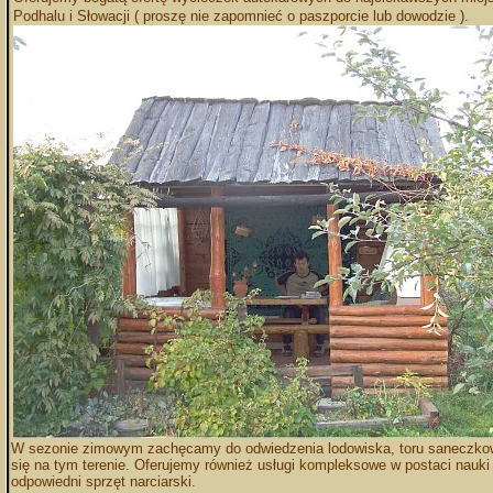
Podhalu i Słowacji ( proszę nie zapomnieć o paszporcie lub dowodzie ).
W sezonie zimowym zachęcamy do odwiedzenia lodowiska, toru saneczkowe
się na tym terenie. Oferujemy również usługi kompleksowe w postaci nauk
odpowiedni sprzęt narciarski.