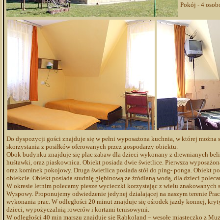
Pokój - 4 osobo
szkla
Do dyspozycji gości znajduje się w pełni wyposażona kuchnia, w której można 
skorzystania z posiłków oferowanych przez gospodarzy obiektu.
Obok budynku znajduje się plac zabaw dla dzieci wykonany z drewnianych beli. 
huśtawki, oraz piaskownica. Obiekt posiada dwie świetlice. Pierwsza wyposażona 
oraz kominek pokojowy. Druga świetlica posiada stół do ping- ponga. Obiekt po
obiekcie. Obiekt posiada studnię głębinową ze źródlaną wodą, dla dzieci polec
W okresie letnim polecamy piesze wycieczki korzystając z wielu znakowanych 
Wyspowy. Proponujemy odwiedzenie jedynej działającej na naszym terenie Pra
wykonania prac. W odległości 20 minut znajduje się ośrodek jazdy konnej, kry
dzieci, wypożyczalnią rowerów i kortami tenisowymi.
W odległości 40 min marszu znajduje się Rabkoland – wesołe miasteczko z M