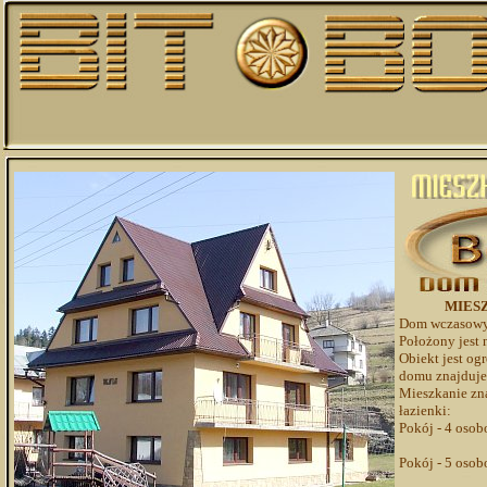
MIESZ
Dom wczasowy z
Położony jest 
Obiekt jest og
domu znajduje
Mieszkanie znaj
łazienki:
Pokój - 4 osobo
szklanki
Pokój - 5 osob
szklanki